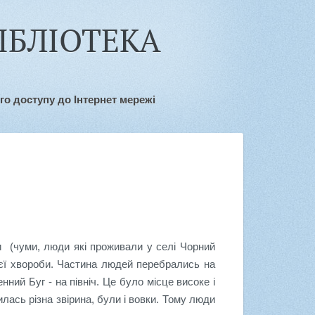
ІБЛІОТЕКА
го доступу до Інтернет мережі
и (чуми, люди які проживали у селі Чорний
ієї хвороби. Частина людей перебрались на
ний Буг - на північ. Це було місце високе і
лась різна звірина, були і вовки. Тому люди