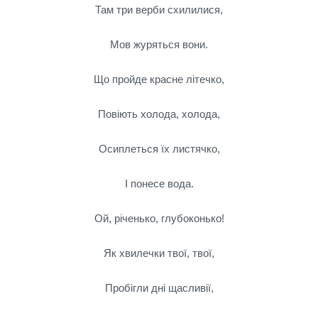
Там три верби схилилися,
Мов журяться вони.
Що пройде красне літечко,
Повіють холода, холода,
Осиплеться їх листячко,
І понесе вода.
Ой, річенько, глубоконько!
Як хвилечки твої, твої,
Пробігли дні щасливії,