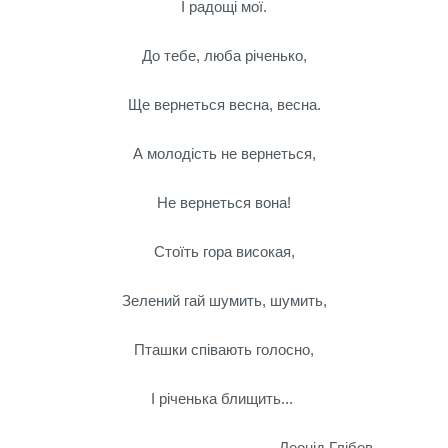
І радощі мої.
До тебе, люба річенько,
Ще вернеться весна, весна.
А молодість не вернеться,
Не вернеться вона!
Стоїть гора високая,
Зелений гай шумить, шумить,
Пташки співають голосно,
І річенька блищить...
Леонід Глібов