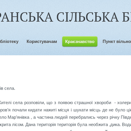
АНСЬКА СІЛЬСЬКА Б
ібліотеку
Користувачам
Краєзнавство
Пункт вільно
ів села.
ителі села розповіли, що з появою страшної хвороби - холер
оров’я почали кидати нажиті місця і шукати місць де не було ц
ло Мар’янівка , а частина людей перебрались через річку Півден
рита лісом. Дана територія територія була необжита ,дика. Води