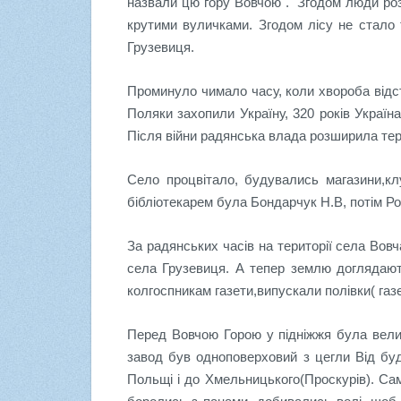
назвали цю гору Вовчою . Згодом люди роз
крутими вуличками. Згодом лісу не стало
Грузевиця.
Проминуло чимало часу, коли хвороба відс
Поляки захопили Укра
ї
ну, 320 років Украї
Після війни радянська влада розширила терит
Село процвітало, будувались магазини,клу
бібліотекарем була Бондарчук Н.В, потім Р
За радянських часів на території села Вов
села Грузевиця. А тепер землю доглядают
колгоспникам газети,випускали полівки( газе
Перед Вовчою Горою у підніжжя була вели
завод був одноповерховий з цегли Від буд
Польщі і до Хмельницького(Проскурів). Са