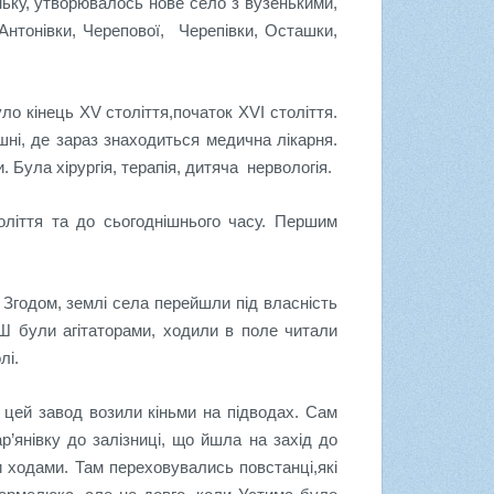
ьку, утворювалось нове село з вузенькими,
нтонівки, Черепової, Черепівки, Осташки,
уло кінець
XV
століття,початок
XVI
століття.
ні, де зараз знаходиться медична лікарня.
 Була хірургія, терапія, дитяча нервологія.
ліття та до сьогоднішнього часу. Першим
 Згодом, землі села перейшли під власність
Ш були агітаторами, ходили в поле читали
олі.
цей завод возили кіньми на підводах. Сам
’янівку до залізниці, що йшла на захід до
 ходами. Там переховувались повстанці,які