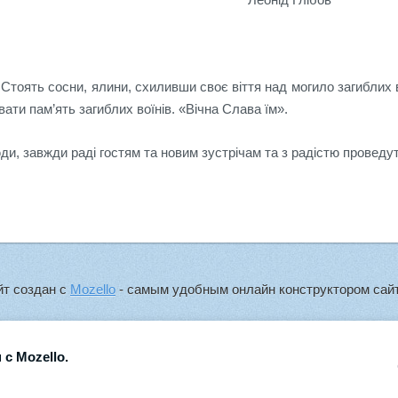
 Стоять сосни, ялини, схиливши своє віття над могило загиблих 
и пам’ять загиблих воїнів. «Вічна Слава їм».
юди, завжди раді гостям та новим зустрічам та з радістю прове
йт создан с
Mozello
- самым удобным онлайн конструктором сайт
 с Mozello.