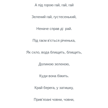
А під горою гай, гай, гай
Зелений гай, густесенький,
Неначе справ ді рай.
Під гаєм в'ється річенька,
Як скло, вода блищить, блищить,
Долиною зеленою,
Куди вона біжить.
Край берега, у затишку,
Прив'язані човни, човни,