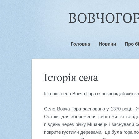
ВОВЧОГОР
Головна
Новини
Про б
Історія села
Історія села Вовча Гора із розповідей жител
Село Вовча Гора засновано у 1370 році. Ж
Острів, для збереження свого життя та зд
південь через річку Мшанець і заснували се
покрите густими деревами, це була гора пок