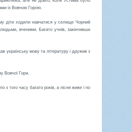
армелюка, але не довго, коли Устима було
ами із Вовчою Горою.
ому діти ходили навчатися у селище Чорний
 людьми, вченими. Багато учнів, закінчивши
ав українську мову та літературу і дружив з
у Вовчої Гори.
з того часу багато років, а пісня живе і по