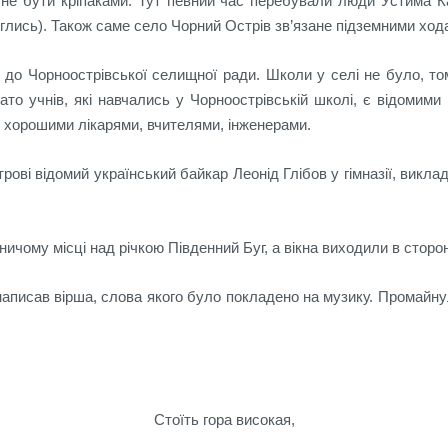
 не бути кріпаками. Тут певний час перебували люди Устима К
лись). Також саме село Чорний Острів зв’язане підземними ход
 до Чорноострівської селищної ради. Школи у селі не було, т
то учнів, які навчались у Чорноострівській школі, є відомими
и хорошими лікарями, вчителями, інженерами.
ові відомий український байкар Леонід Глібов у гімназії, виклад
чому місці над річкою Південний Буг, а вікна виходили в сторон
аписав вірша, слова якого було покладено на музику. Промайнуло 
Стоїть гора високaя,