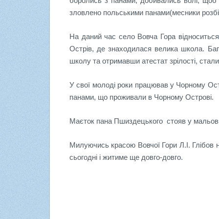
боролись з панами, добивались волі, щоб
зловлено польськими панами(месники розбіг
На даний час село Вовча Гора відноситься
Острів, де знаходилася велика школа. Бага
школу та отримавши атестат зрілості, стал
У свої молоді роки працював у Чорному Остр
панами, що проживали в Чорному Острові.
Маєток пана Пшиздецького стояв у мальовни
Милуючись красою Вовчої Гори Л.І. Глібов н
сьогодні і житиме ще довго-довго.